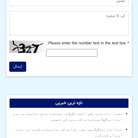
Please enter the number text in the text box.
*
ارسال
تازہ ترین خبریں
حضرت امام محمد تقی الجواد(ع) کے یوم شہادت کی مناسبت سے حرم
امام رضا(ع) میں شہادت کے بنرز کی تنصیب
حرم امام رضا(ع) میں عشرہ کرامت کی مناسبت سے کتبے اور بنرز
آویزاں کئے گئے