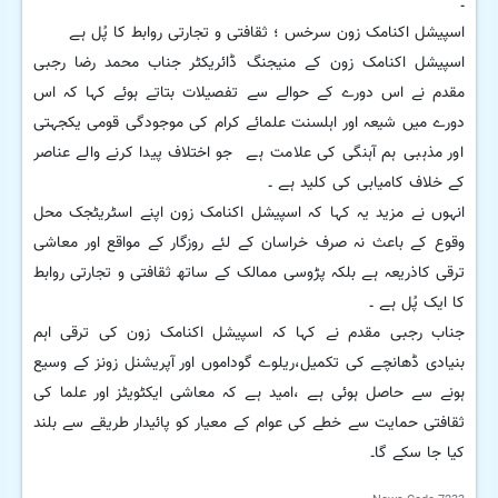
۔
اسپیشل اکنامک زون سرخس ؛ ثقافتی و تجارتی روابط کا پُل ہے
اسپیشل اکنامک زون کے منیجنگ ڈائریکٹر جناب محمد رضا رجبی
مقدم نے اس دورے کے حوالے سے تفصیلات بتاتے ہوئے کہا کہ اس
دورے میں شیعہ اور اہلسنت علمائے کرام کی موجودگی قومی یکجہتی
اور مذہبی ہم آہنگی کی علامت ہے جو اختلاف پیدا کرنے والے عناصر
کے خلاف کامیابی کی کلید ہے ۔
انہوں نے مزید یہ کہا کہ اسپیشل اکنامک زون اپنے اسٹریٹجک محل
وقوع کے باعث نہ صرف خراسان کے لئے روزگار کے مواقع اور معاشی
ترقی کاذریعہ ہے بلکہ پڑوسی ممالک کے ساتھ ثقافتی و تجارتی روابط
کا ایک پُل ہے ۔
جناب رجبی مقدم نے کہا کہ اسپیشل اکنامک زون کی ترقی اہم
بنیادی ڈھانچے کی تکمیل،ریلوے گوداموں اور آپریشنل زونز کے وسیع
ہونے سے حاصل ہوئی ہے ،امید ہے کہ معاشی ایکٹویٹز اور علما کی
ثقافتی حمایت سے خطے کی عوام کے معیار کو پائیدار طریقے سے بلند
کیا جا سکے گا۔