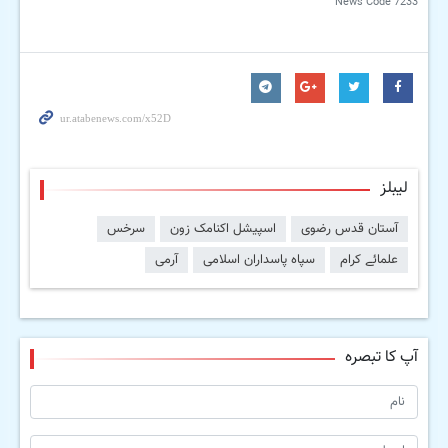
News Code
7233
لیبلز
آستان قدس رضوی
اسپیشل اکنامک زون
سرخس
علمائے کرام
سپاہ پاسداران اسلامی
آرمی
آپ کا تبصرہ