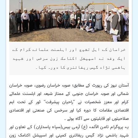
خراسان کے اہل تشیع اور اہلسنت علمائے کرام کے
ایک وفد نے اسپیشل اکنامک زون سرخس اور شہید
ہاشمی نژاد گیس ریفائنری کا دورہ کیا۔
آستان نیوز کی رپورٹ کے مطابق؛ صوبہ خراسان رضوی، صوبہ خراسان
شمالی اور صوبہ خراسان جنوبی کے ممتاز شیعہ اور اہلسنت علمائے
کرام اور معزز شخصیات نے ’’راحیان پیشرفت‘‘ ٹور کے تحت اہم
اقتصادی مقامات کا دورہ کیا اور سرخس کی صنعتی اور اقتصادی
صلاحیتوں اور قابلیتوں سے آگاہ ہوئے ۔
یہ پروگرام ثامن الآئمہ (ع) آرمی بیس(سپاہ پاسداران) کے تعاون اور
شہید ہاشمی نژاد گیس ریفائنری کمپنی اور اسپیشل اکنامک زون