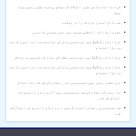
شہادت امام صادق علیہ السلام کے موقع پرحرم مطہر رضوی سیاہ
پوش
جب بادل آسمان حرم کے زائر ہوگئے
حضرت آیت اللہ العظمیٰ شہید سید علی حسینی خامنۂی
حرم امام رضا(ع) میں نئے شمسی سال کی مناسبت سے ایرانیوں کا سب
سے بڑا اجتماع
حرم امام رضا (ع) میں عید سعید فطر کی نماز کے خوبصورت مناظر
حرم امام رضا(ع) میں نئے شمسی سال کی مناسبت سے ایرانیوں کا سب
سے بڑا اجتماع
حرم مطہر رضوی میں تیئیسويں ماہ رمضان کی شب قدر کے اعمال
ماہ مبارک رمضان کی شب تیئیسويں میں آذری زبان زائرین کے
اعمال شب قدر
شب تیئیسويں رمضان المبارک میں اردو زبان زائرین کے اعمال شب
قدر