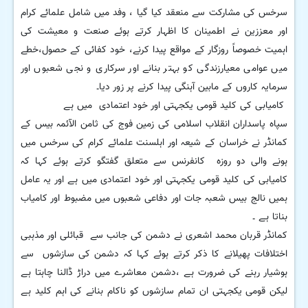
سرخس کی مشارکت سے منعقد کیا گیا ، وفد میں شامل علمائے کرام
اور معززین نے اطمینان کا اظہار کرتے ہوئے صنعت و معیشت کی
اہمیت خصوصاً روزگار کے مواقع پیدا کرنے، خود کفائی کے حصول،خطے
میں عوامی معیارزندگی کو بہتر بنانے اور سرکاری و نجی شعبوں اور
سرمایہ کاروں کے مابین آہنگی پیدا کرنے پر زور دیا۔
کامیابی کی کلید قومی یکجہتی اور خود اعتمادی میں ہے
سپاہ پاسداران انقلاب اسلامی کی زمین فوج کی ثامن الآئمہ بیس کے
کمانڈر نے خراسان کے شیعہ اور اہلسنت علمائے کرام کی سرخس میں
ہونے والی دو روزہ کانفرنس سے متعلق گفتگو کرتے ہوئے کہا کہ
کامیابی کی کلید قومی یکجہتی اور خود اعتمادی میں ہے اور یہ عامل
ہمیں نالج بیس شعبہ جات اور دفاعی شعبوں میں مضبوط اور کامیاب
بناتا ہے ۔
کمانڈر قربان محمد اشعری نے دشمن کی جانب سے قبائلی اور مذہبی
اختلافات پھیلانے کا ذکر کرتے ہوئے کہا کہ دشمن کی سازشوں سے
ہوشیار رہنے کی ضرورت ہے ،دشمن معاشرے میں دراڑ ڈالنا چاہتا ہے
لیکن قومی یکجہتی ان تمام سازشوں کو ناکام بنانے کی اہم کلید ہے