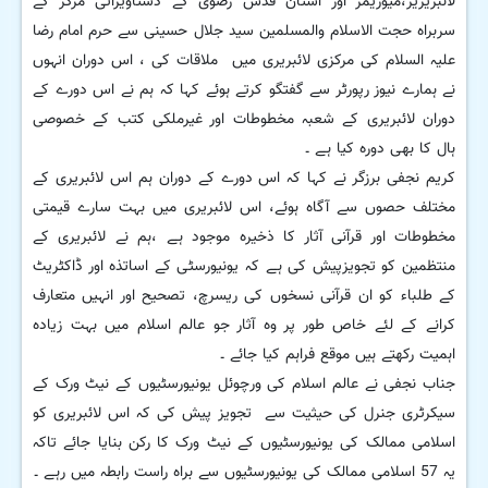
لائبریریز،میوزیمز اور آستان قدس رضوی کے دستاویزاتی مرکز کے
سربراہ حجت الاسلام والمسلمین سید جلال حسینی سے حرم امام رضا
علیہ السلام کی مرکزی لائبریری میں ملاقات کی ، اس دوران انہوں
نے ہمارے نیوز رپورٹر سے گفتگو کرتے ہوئے کہا کہ ہم نے اس دورے کے
دوران لائبریری کے شعبہ مخطوطات اور غیرملکی کتب کے خصوصی
ہال کا بھی دورہ کیا ہے ۔
کریم نجفی برزگر نے کہا کہ اس دورے کے دوران ہم اس لائبریری کے
مختلف حصوں سے آگاہ ہوئے، اس لائبریری میں بہت سارے قیمتی
مخطوطات اور قرآنی آثار کا ذخیرہ موجود ہے ،ہم نے لائبریری کے
منتظمین کو تجویزپیش کی ہے کہ یونیورسٹی کے اساتذہ اور ڈاکٹریٹ
کے طلباء کو ان قرآنی نسخوں کی ریسرچ، تصحیح اور انہیں متعارف
کرانے کے لئے خاص طور پر وہ آثار جو عالم اسلام میں بہت زیادہ
اہمیت رکھتے ہیں موقع فراہم کیا جائے ۔
جناب نجفی نے عالم اسلام کی ورچوئل یونیورسٹیوں کے نیٹ ورک کے
سیکرٹری جنرل کی حیثیت سے تجویز پیش کی کہ اس لائبریری کو
اسلامی ممالک کی یونیورسٹیوں کے نیٹ ورک کا رکن بنایا جائے تاکہ
یہ 57 اسلامی ممالک کی یونیورسٹیوں سے براہ راست رابطہ میں رہے ۔