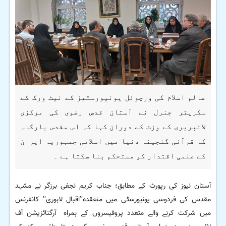
عالم اسلام کی ورچوئل یونیورسٹیز کے نیٹ ورک کے
سکریٹر جنرل نے آستان قدس رضوی کی مرکزی
لائبریری کے وزٹ کے دوران کہا کہ اس مقدس بارگاہ
کا قرآنی گنجینہ دنیا میں اسلامی جمہوریہ ایران
کے علمی اقتدار کو مستحکم بنا سکتا ہے ۔
آستان نیوز کی رپورٹ کے مطابق؛ جناب کریم نجفی برزگر نے مشہد
مقدس کی فردوسی یونیورسٹی میں منعقدہ’’اقبال لاہوری‘‘ کانفرنس
میں شرکت کرنے والے متعدد پروفیسروں کے ہمراہ آرگنائزیشن آف