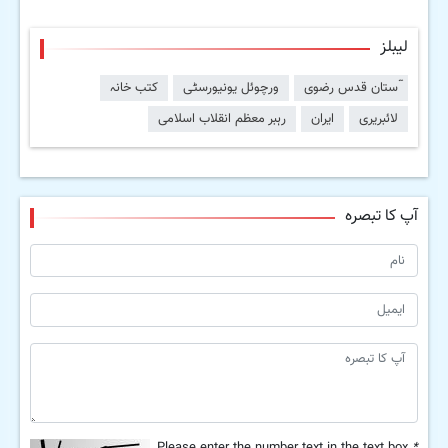
لیبلز
ٓستان قدس رضوی
ورچوئل یونیورسٹی
کتب خانہ
لائبریری
ایران
رہبر معظم انقلاب اسلامی
آپ کا تبصرہ
Please enter the number text in the text box.
*