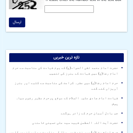
ارسال
تازہ ترین خبریں
حضرت امام محمد تقی الجواد(ع) کے یوم شہادت کی مناسبت سے حرم
امام رضا(ع) میں شہادت کے بنرز کی تنصیب
حرم امام رضا(ع) میں عشرہ کرامت کی مناسبت سے کتبے اور بنرز
آویزاں کئے گئے
شہادت امام صادق علیہ السلام کے موقع پرحرم مطہر رضوی سیاہ
پوش
جب بادل آسمان حرم کے زائر ہوگئے
حضرت آیت اللہ العظمیٰ شہید سید علی حسینی خامنۂی
حرم امام رضا(ع) میں نئے شمسی سال کی مناسبت سے ایرانیوں کا سب