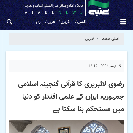
فارسی
انگریزی
عربی
اردو
اصلی صفحہ
خبریں
19 نومبر 2024 - 12:19
رضوی لائبریری کا قرآنی گنجینہ اسلامی
جمہوریہ ایران کے علمی اقتدار کو دنیا
میں مستحکم بنا سکتا ہے