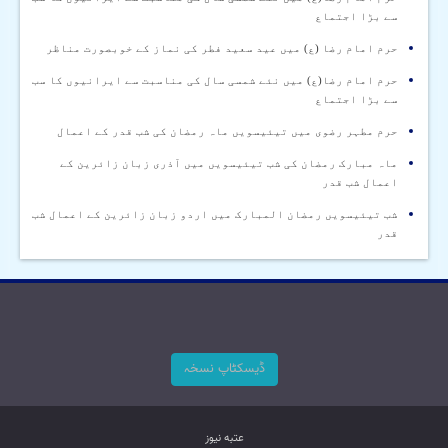
سے بڑا اجتماع
حرم امام رضا (ع) میں عید سعید فطر کی نماز کے خوبصورت مناظر
حرم امام رضا(ع) میں نئے شمسی سال کی مناسبت سے ایرانیوں کا سب
سے بڑا اجتماع
حرم مطہر رضوی میں تیئیسويں ماہ رمضان کی شب قدر کے اعمال
ماہ مبارک رمضان کی شب تیئیسويں میں آذری زبان زائرین کے
اعمال شب قدر
شب تیئیسويں رمضان المبارک میں اردو زبان زائرین کے اعمال شب
قدر
ڈیسکٹاپ نسخہ
عتبه نیوز