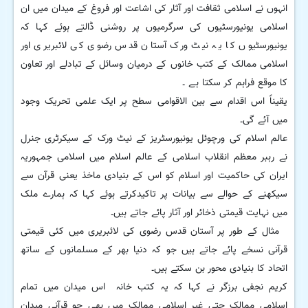
انہوں نے اسلامی ثقافت اور آثار کی اشاعت اور فروغ کے میدان میں ان
اسلامی یونیورسٹیوں کی سرگرمیوں پر روشنی ڈالتے ہوئے کہا کہ
یونیورسٹیوں کا یہ نیٹ ورک آستان قدس رضوی کی لائبریری اور
اسلامی ممالک کے کتب خانوں کے درمیان وسائل کے تبادلے اور تعاون
کا موقع فراہم کر سکتا ہے ۔
یقیناً اس اقدام سے بین الاقوامی سطح پر ایک علمی تحریک وجود
میں آئے گی۔
عالم اسلام کی ورچوئل یونیورسٹریز کے نیٹ ورک کے سیکرٹری جنرل
نے رہبر معظم انقلاب اسلامی کے عالم اسلام میں اسلامی جمہوریہ
ایران کی حاکمیت اور اسلام کو اس کے بنیادی ماخذ یعنی قرآن سے
سیکھنے کے حوالے سے بیانات پر تاکیدکرتے ہوئے کہا کہ ہمارے ملک
میں نہایت قیمتی ذخائر اور آثار پائے جاتے ہیں۔
مثال کے طور پر آستان قدس رضوی کی لائبریری میں کئی قیمتی
قرآنی نسخے پائے جاتے ہیں جو کہ دنیا بھر کے مسلمانوں کے ساتھ
اتحاد کا بنیادی محور بن سکتے ہیں۔
کریم نجفی برزگر نے کہا کہ یہ کتب خانہ اس میدان میں تمام
اسلامی ممالک حتی غیر اسلامی ممالک میں بھی جو قرآنی میدان