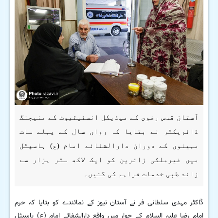
آستان قدس رضوی کے میڈیکل انسٹیٹیوٹ کے منیجنگ
ڈائریکٹر نے بتایا کہ رواں سال کے پہلے سات
مہینوں کے دوران دارالشفائے امام (ع) ہاسپٹل
میں غیرملکی زائرین کو ایک لاکھ ستر ہزار سے
زائد طبی خدمات فراہم کی گئیں۔
ڈاکٹر مہدی سلطانی فر نے آستان نیوز کے نمائندے کو بتایا کہ حرم
امام رضا علیہ السلام کے جوار میں واقع دارالشفائے امام (ع) ہاسپٹل