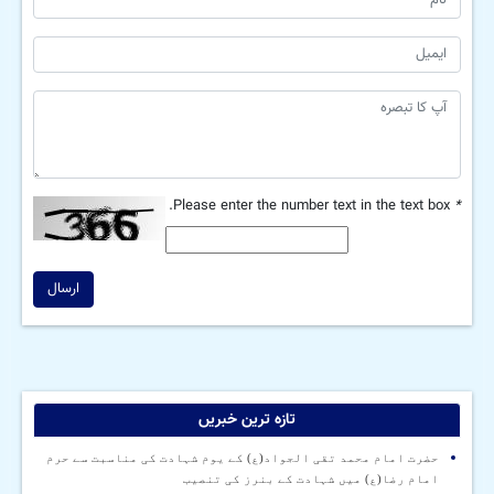
Please enter the number text in the text box.
*
ارسال
تازہ ترین خبریں
حضرت امام محمد تقی الجواد(ع) کے یوم شہادت کی مناسبت سے حرم
امام رضا(ع) میں شہادت کے بنرز کی تنصیب