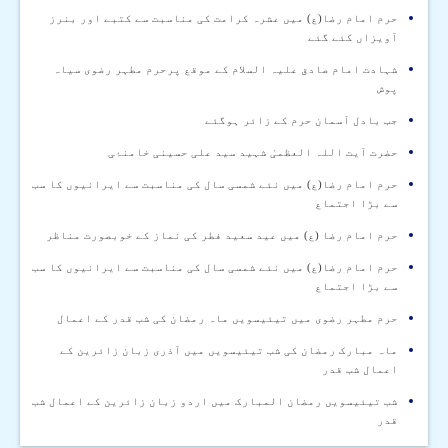
حرم امام رضا(ع) میں عشرہ کرامت کی مناسبت سے کتبے اور بنرز
آویزاں کئے گئے
شہادت امام صادق علیہ السلام کے موقع پرحرم مطہر رضوی سیاہ
پوش
جب بادل آسمان حرم کے زائر ہوگئے
حضرت آیت اللہ العظمیٰ شہید سید علی حسینی خامنۂی
حرم امام رضا(ع) میں نئے شمسی سال کی مناسبت سے ایرانیوں کا سب
سے بڑا اجتماع
حرم امام رضا (ع) میں عید سعید فطر کی نماز کے خوبصورت مناظر
حرم امام رضا(ع) میں نئے شمسی سال کی مناسبت سے ایرانیوں کا سب
سے بڑا اجتماع
حرم مطہر رضوی میں تیئیسويں ماہ رمضان کی شب قدر کے اعمال
ماہ مبارک رمضان کی شب تیئیسويں میں آذری زبان زائرین کے
اعمال شب قدر
شب تیئیسويں رمضان المبارک میں اردو زبان زائرین کے اعمال شب
قدر