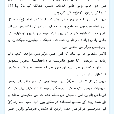
میں دی جانے والی طبی خدمات تییس ممالک کے 62 ہزار711
غیرملکی زائرین کوفراہم کی گئی ہیں۔
انہوں نے اس بات پر زور دیتے ہوئے کہ دارالشفائے امام (ع) ہاسپٹل
میں تمام مریضوں کو علاج و معالجہ اور امراض کی تشخیص کے لئے
طبی خدمات فراہم کی جاتی ہیں البتہ غیرملکی زائرین کو فراہم کی
جانے والی زیادہ تر طبی خدمات، کلینک، لیبارٹری،انجیکشن اور
ایمرجنسی وارڈز سے متعلق ہیں۔
ڈاکٹر سلطانی فر نے بتایا کہ اس طبی مرکز میں مراجعہ کرنے والے
زیادہ تر مریضوں کا تعلق بالترتیب عراق،افغانستان،بحرین،سعودی
عرب اور پاکستان سے ہےاور ان میں سے 71 فیصد غیرملکی مریضوں
کا تعلق عراق سے ہے ۔
انہوں نے دارالشفائے امام(ع) میں غیرملکیوں کی دی جانے والی بعض
سہولیات جیسے مترجم کی موجودگی وغیرہ کا ذکر کرتے ہوئے کہا کہ
غیرملکی زائرین اس ہاسپٹل کی تمام خدمات سے حکومتی سطح پر
طے شدہ ریٹ کے مطابق استفادہ کر سکتے ہیں البتہ حرم امام رضا(ع)
کے ایمرجنسی مراکز میں تمام زائرین کو بشمول غیرملکی زائرین طبی